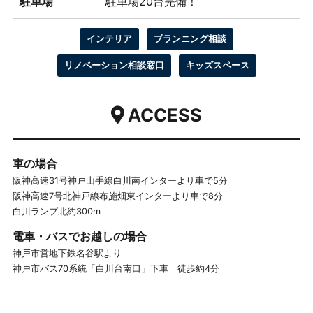
駐車場
駐車場20台完備！
インテリア
プランニング相談
リノベーション相談窓口
キッズスペース
ACCESS
車の場合
阪神高速31号神戸山手線白川南インターより車で5分
阪神高速7号北神戸線布施畑東インターより車で8分
白川ランプ北約300m
電車・バスでお越しの場合
神戸市営地下鉄名谷駅より
神戸市バス70系統「白川台南口」下車 徒歩約4分