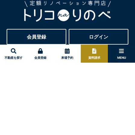
会員登録
ログイン
今すぐ資料請求
不動産を探す
会員登録
来場予約
資料請求
MENU
株式会社永川組建設
〒654-0103
神戸市須磨区白川台3丁目60-5